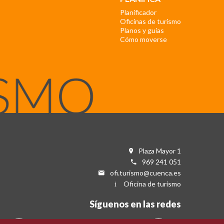
Planificador
Oficinas de turismo
Planos y guías
Cómo moverse
Plaza Mayor 1
969 241 051
ofi.turismo@cuenca.es
Oficina de turismo
Síguenos en las redes