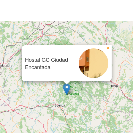
×
Hostal GC Ciudad
Encantada