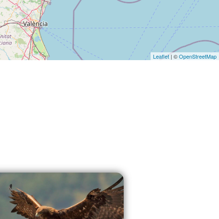
Leaflet
| ©
OpenStreetMap