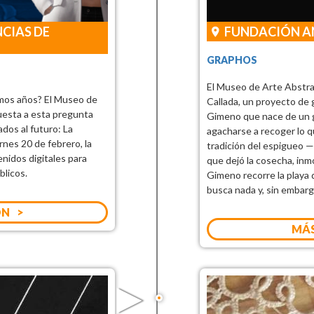
CIAS DE
FUNDACIÓN A
GRAPHOS
El Museo de Arte Abstra
mos años? El Museo de
Callada, un proyecto de 
uesta a esta pregunta
Gimeno que nace de un 
dos al futuro: La
agacharse a recoger lo q
rnes 20 de febrero, la
tradición del espigueo —
enidos digitales para
que dejó la cosecha, inm
blicos.
Gimeno recorre la playa 
busca nada y, sin embarg
ÓN
MÁS