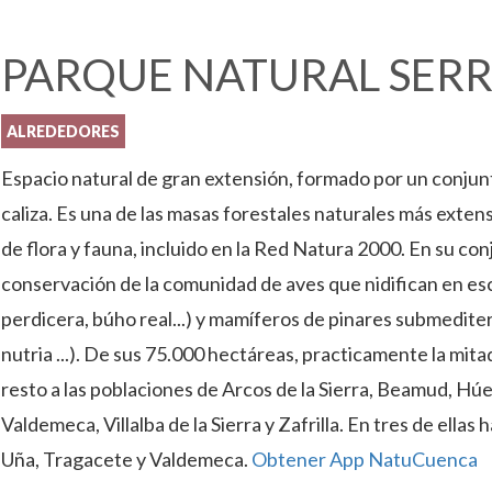
PARQUE NATURAL SER
ALREDEDORES
Espacio natural de gran extensión, formado por un conjunt
caliza. Es una de las masas forestales naturales más exten
de flora y fauna, incluido en la Red Natura 2000. En su co
conservación de la comunidad de aves que nidifican en esca
perdicera, búho real...) y mamíferos de pinares submedite
nutria ...). De sus 75.000 hectáreas, practicamente la mit
resto a las poblaciones de Arcos de la Sierra, Beamud, Húe
Valdemeca, Villalba de la Sierra y Zafrilla. En tres de ella
Uña, Tragacete y Valdemeca.
Obtener App NatuCuenca