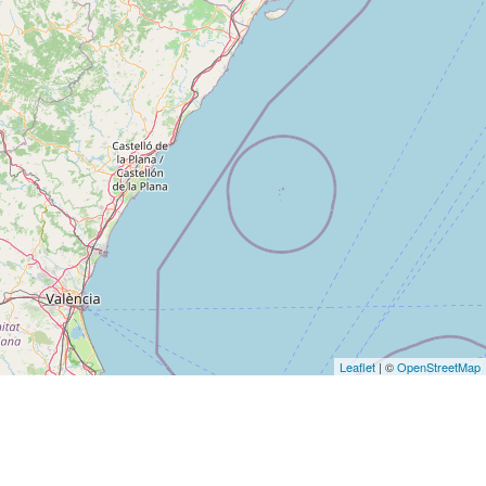
Leaflet
| ©
OpenStreetMap