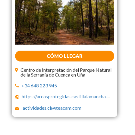
CÓMO LLEGAR
Centro de Interpretación del Parque Natural
de la Serranía de Cuenca en Uña
+34 648 223 945
https://areasprotegidas.castillalamancha.es/rap/espacios-naturales-protegidos/en…
actividades.ci@geacam.com