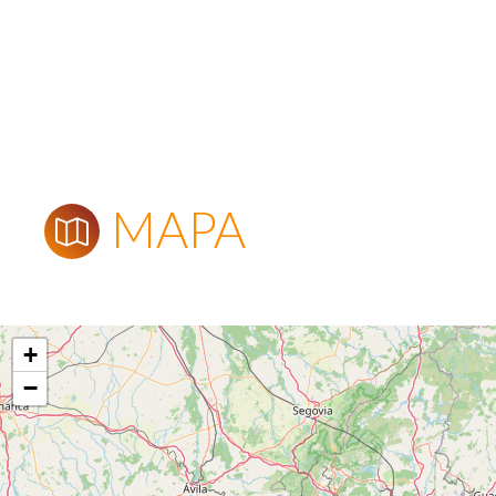
MAPA
+
−