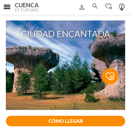
CUENCA
search
favorite_border
person_outline
0
ES TURISMO
CIUDAD ENCANTADA
CÓMO LLEGAR