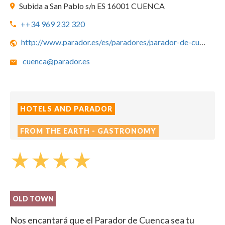
Subida a San Pablo s/n ES 16001 CUENCA
++34 969 232 320
http://www.parador.es/es/paradores/parador-de-cuenca
cuenca@parador.es
HOTELS AND PARADOR
FROM THE EARTH - GASTRONOMY
star_rate
star_rate
star_rate
star_rate
OLD TOWN
Nos encantará que el Parador de Cuenca sea tu