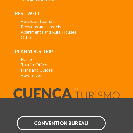
REST WELL
Hotels and parador
Pensions and Hostels
Apartments and Rural Houses
Others
PLAN YOUR TRIP
Planner
Tourist Office
Plans and Guides
How to get
CONVENTION BUREAU