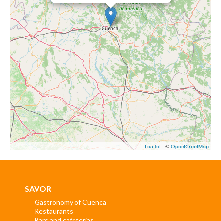
Leaflet
| ©
OpenStreetMap
SAVOR
Gastronomy of Cuenca
Restaurants
Bars and cafeterias