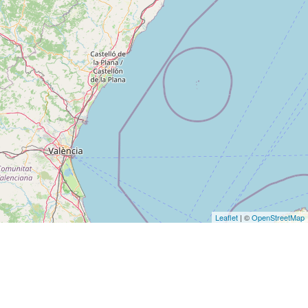
Leaflet
| ©
OpenStreetMap