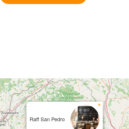
×
Raff San Pedro