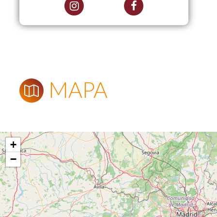
MAPA
+
−