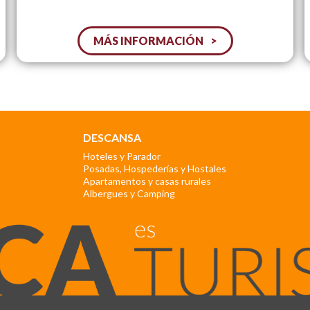
MÁS INFORMACIÓN
DESCANSA
Hoteles y Parador
Posadas, Hospederías y Hostales
Apartamentos y casas rurales
Albergues y Camping