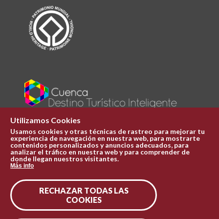
Utilizamos Cookies
Usamos cookies y otras técnicas de rastreo para mejorar tu
experiencia de navegación en nuestra web, para mostrarte
Plaza Mayor 1
contenidos personalizados y anuncios adecuados, para
969 241 051
analizar el tráfico en nuestra web y para comprender de
donde llegan nuestros visitantes.
ofi.turismo@cuenca.es
Más info
Oficina de turismo
RECHAZAR TODAS LAS
Síguenos en las redes
COOKIES