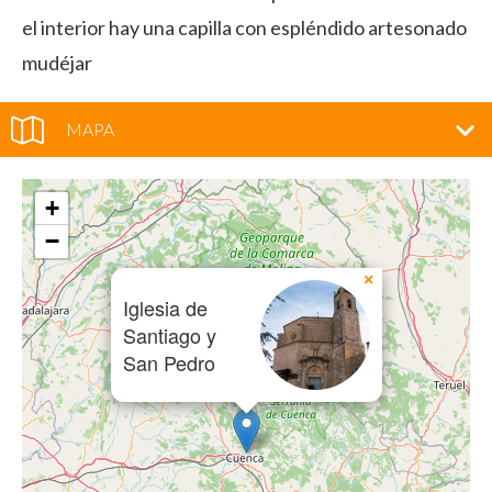
el interior hay una capilla con espléndido artesonado
mudéjar
MAPA
+
−
×
Iglesia de
Santiago y
San Pedro