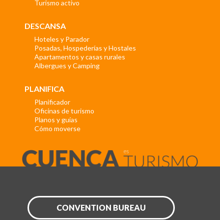
Turismo activo
DESCANSA
Hoteles y Parador
Posadas, Hospederías y Hostales
Apartamentos y casas rurales
Albergues y Camping
PLANIFICA
Planificador
Oficinas de turismo
Planos y guías
Cómo moverse
CONVENTION BUREAU