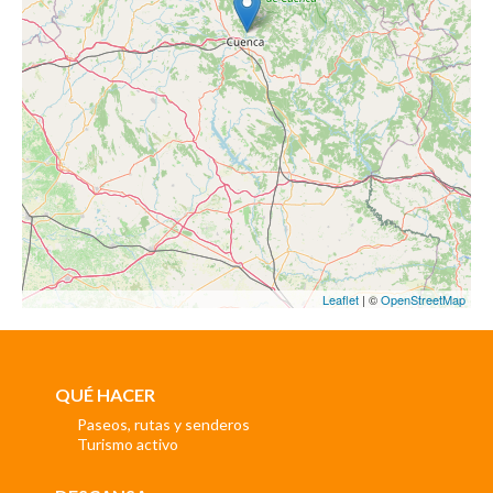
Leaflet
| ©
OpenStreetMap
QUÉ HACER
Paseos, rutas y senderos
Turismo activo