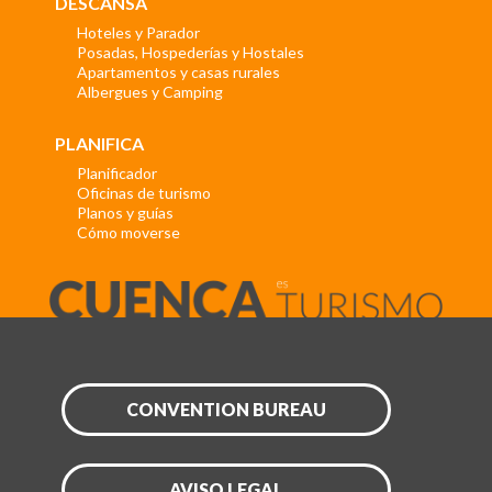
DESCANSA
Hoteles y Parador
Posadas, Hospederías y Hostales
Apartamentos y casas rurales
Albergues y Camping
PLANIFICA
Planificador
Oficinas de turismo
Planos y guías
Cómo moverse
CONVENTION BUREAU
AVISO LEGAL