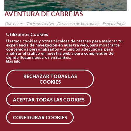
AVENTURA DE CABREJAS
Qué hacer - Turismo Activo - Descenso de barrancos - Espeleología
- Piragüismo - Senderismo - Vias ferratas
Utilizamos Cookies
La Aventura de Cabrejas es una empresa especializada en turismo
Usamos cookies y otras técnicas de rastreo para mejorar tu
activo que pone a disposición sus actividades...
experiencia de navegación en nuestra web, para mostrarte
contenidos personalizados y anuncios adecuados, para
analizar el tráfico en nuestra web y para comprender de
Conócelo
donde llegan nuestros visitantes.
Más info
RECHAZAR TODAS LAS
COOKIES
ACEPTAR TODAS LAS COOKIES
CONFIGURAR COOKIES
Leaflet
| Tiles © Esri — Esri, DeLorme, NAVTEQ, TomTom, Intermap, iPC, USGS, FAO, NPS, NRCAN, GeoBase, Kadaster NL, Ordnance Survey, Esri Japan, METI, Esri China (Hong Kong), and the GIS User Community