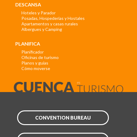
DESCANSA
Hoteles y Parador
Posadas, Hospederías y Hostales
Apartamentos y casas rurales
Albergues y Camping
PLANIFICA
Planificador
Oficinas de turismo
Planos y guías
Cómo moverse
CONVENTION BUREAU