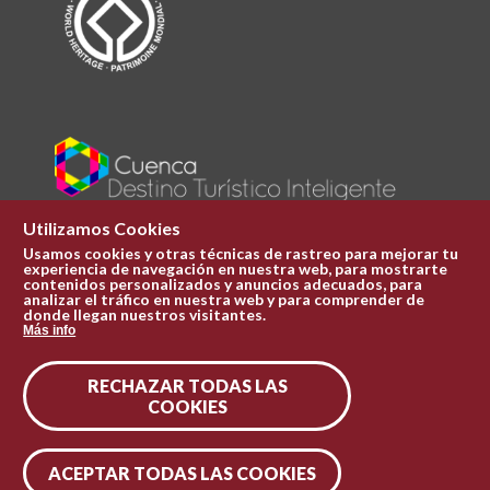
Utilizamos Cookies
Usamos cookies y otras técnicas de rastreo para mejorar tu
experiencia de navegación en nuestra web, para mostrarte
Plaza Mayor 1
contenidos personalizados y anuncios adecuados, para
969 241 051
analizar el tráfico en nuestra web y para comprender de
donde llegan nuestros visitantes.
ofi.turismo@cuenca.es
Más info
Oficina de turismo
RECHAZAR TODAS LAS
Síguenos en las redes
COOKIES
ACEPTAR TODAS LAS COOKIES