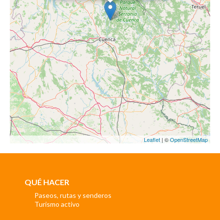
Leaflet
| ©
OpenStreetMap
QUÉ HACER
Paseos, rutas y senderos
Turismo activo