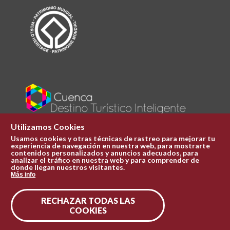
Utilizamos Cookies
Usamos cookies y otras técnicas de rastreo para mejorar tu
experiencia de navegación en nuestra web, para mostrarte
Plaza Mayor 1
contenidos personalizados y anuncios adecuados, para
969 241 051
analizar el tráfico en nuestra web y para comprender de
donde llegan nuestros visitantes.
ofi.turismo@cuenca.es
Más info
Oficina de turismo
RECHAZAR TODAS LAS
Síguenos en las redes
COOKIES