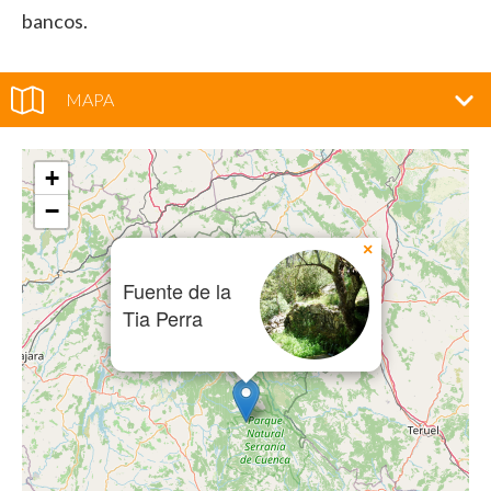
bancos.
MAPA
+
−
×
Fuente de la
Tia Perra