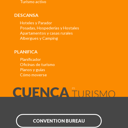
Turismo activo
DESCANSA
Hoteles y Parador
Posadas, Hospederías y Hostales
Apartamentos y casas rurales
Albergues y Camping
PLANIFICA
Planificador
Oficinas de turismo
Planos y guías
Cómo moverse
CONVENTION BUREAU