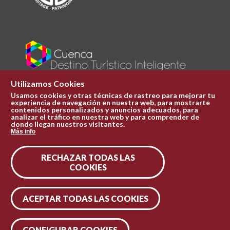
Utilizamos Cookies
Usamos cookies y otras técnicas de rastreo para mejorar tu
experiencia de navegación en nuestra web, para mostrarte
Plaza Mayor 1
contenidos personalizados y anuncios adecuados, para
969 241 051
analizar el tráfico en nuestra web y para comprender de
donde llegan nuestros visitantes.
ofi.turismo@cuenca.es
Más info
Oficina de turismo
RECHAZAR TODAS LAS
Síguenos en las redes
COOKIES
ACEPTAR TODAS LAS COOKIES
CONFIGURAR COOKIES