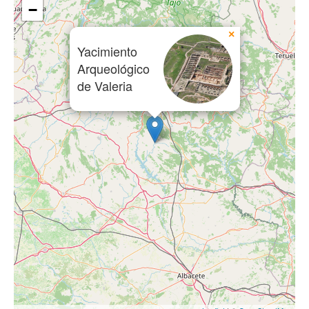
−
×
Yacimiento
Arqueológico
de Valeria