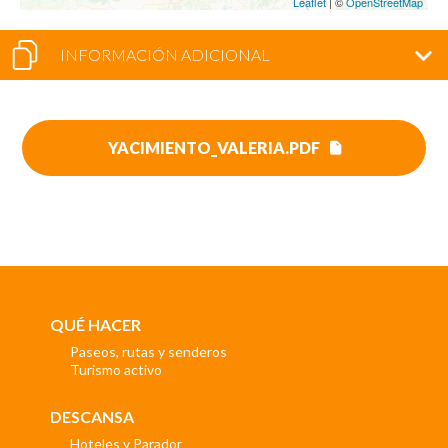
Leaflet
| ©
OpenStreetMap
INFORMACIÓN ADICIONAL
YACIMIENTO_VALERIA.PDF
QUÉ HACER
Paseos, rutas y senderos
Turismo activo
DESCANSA
Hoteles y Parador