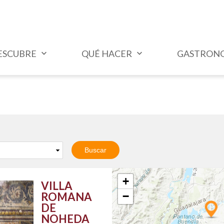
ESCUBRE
QUÉ HACER
GASTRON
+
VILLA
ROMANA
−
DE
NOHEDA