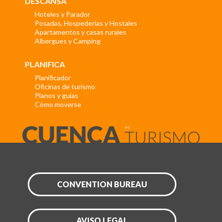
DESCANSA
Hoteles y Parador
Posadas, Hospederías y Hostales
Apartamentos y casas rurales
Albergues y Camping
PLANIFICA
Planificador
Oficinas de turismo
Planos y guías
Cómo moverse
CONVENTION BUREAU
AVISO LEGAL