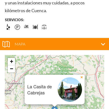
y unas instalaciones muy cuidadas, a pocos
kilómetros de Cuenca.
SERVICIOS:
MAPA
+
−
×
La Casita de
Cabrejas