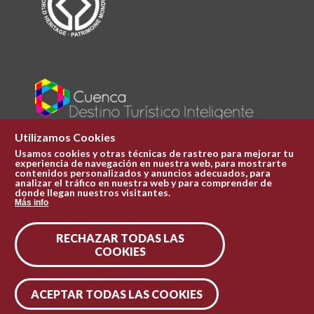
Utilizamos Cookies
Usamos cookies y otras técnicas de rastreo para mejorar tu
experiencia de navegación en nuestra web, para mostrarte
Plaza Mayor 1
contenidos personalizados y anuncios adecuados, para
969 241 051
analizar el tráfico en nuestra web y para comprender de
donde llegan nuestros visitantes.
ofi.turismo@cuenca.es
Más info
Oficina de turismo
RECHAZAR TODAS LAS
Síguenos en las redes
COOKIES
ACEPTAR TODAS LAS COOKIES