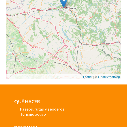
Leaflet
| ©
OpenStreetMap
QUÉ HACER
Paseos, rutas y senderos
Turismo activo