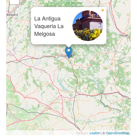
×
La Antigua
Vaqueria La
Melgosa
Leaflet
| ©
OpenStreetMap