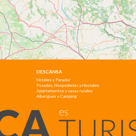
DESCANSA
Hoteles y Parador
Posadas, Hospederías y Hostales
Apartamentos y casas rurales
Albergues y Camping