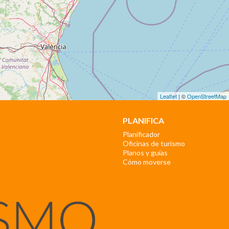
Leaflet
| ©
OpenStreetMap
PLANIFICA
Planificador
Oficinas de turismo
Planos y guías
Cómo moverse