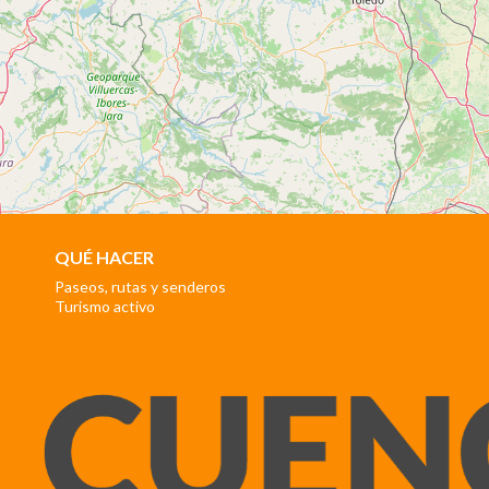
QUÉ HACER
Paseos, rutas y senderos
Turismo activo