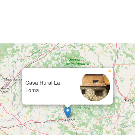
×
Casa Rural La
Loma