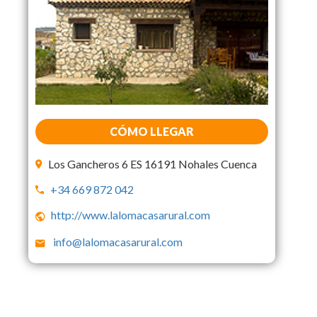
CÓMO LLEGAR
Los Gancheros 6 ES 16191 Nohales Cuenca
+34 669 872 042
http://www.lalomacasarural.com
info@lalomacasarural.com