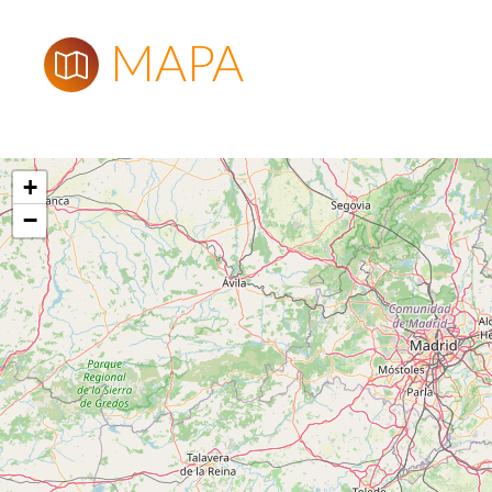
MAPA
+
−