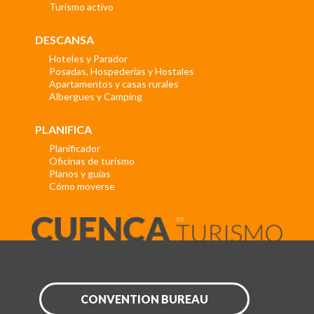
Turismo activo
DESCANSA
Hoteles y Parador
Posadas, Hospederías y Hostales
Apartamentos y casas rurales
Albergues y Camping
PLANIFICA
Planificador
Oficinas de turismo
Planos y guías
Cómo moverse
CONVENTION BUREAU