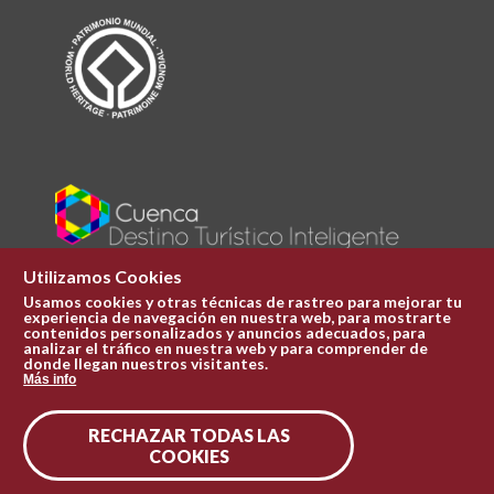
Utilizamos Cookies
Usamos cookies y otras técnicas de rastreo para mejorar tu
experiencia de navegación en nuestra web, para mostrarte
Plaza Mayor 1
contenidos personalizados y anuncios adecuados, para
969 241 051
analizar el tráfico en nuestra web y para comprender de
donde llegan nuestros visitantes.
ofi.turismo@cuenca.es
Más info
Oficina de turismo
RECHAZAR TODAS LAS
Síguenos en las redes
COOKIES