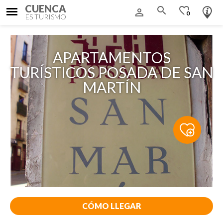
CUENCA
search
favorite_border
person_outline
0
ES TURISMO
APARTAMENTOS
TURÍSTICOS POSADA DE SAN
MARTÍN
CÓMO LLEGAR