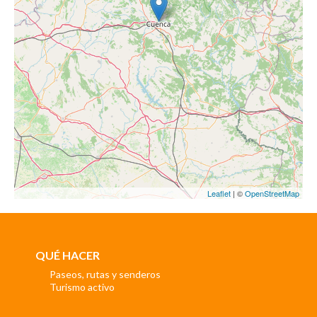
Leaflet
| ©
OpenStreetMap
QUÉ HACER
Paseos, rutas y senderos
Turismo activo