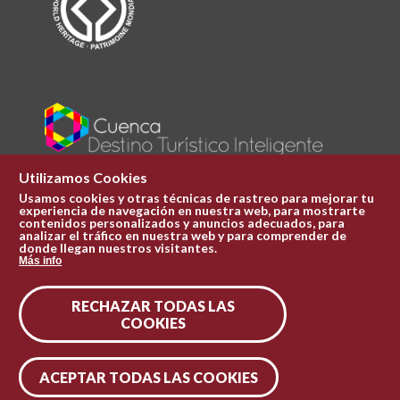
Utilizamos Cookies
Usamos cookies y otras técnicas de rastreo para mejorar tu
experiencia de navegación en nuestra web, para mostrarte
Plaza Mayor 1
contenidos personalizados y anuncios adecuados, para
969 241 051
analizar el tráfico en nuestra web y para comprender de
donde llegan nuestros visitantes.
ofi.turismo@cuenca.es
Más info
Oficina de turismo
RECHAZAR TODAS LAS
Síguenos en las redes
COOKIES
ACEPTAR TODAS LAS COOKIES