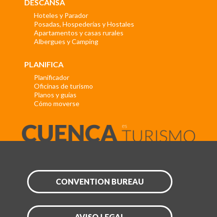
DESCANSA
Hoteles y Parador
Posadas, Hospederías y Hostales
Apartamentos y casas rurales
Albergues y Camping
PLANIFICA
Planificador
Oficinas de turismo
Planos y guías
Cómo moverse
CONVENTION BUREAU
AVISO LEGAL