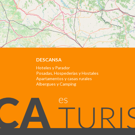
DESCANSA
Hoteles y Parador
Posadas, Hospederías y Hostales
Apartamentos y casas rurales
Albergues y Camping