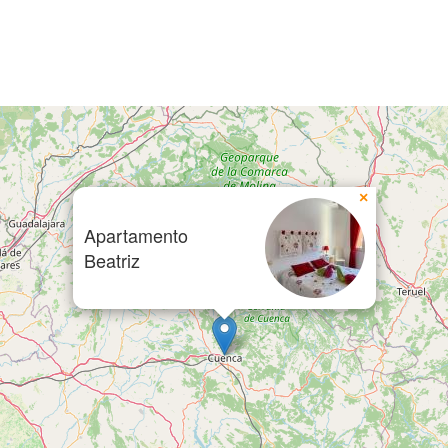
×
Apartamento
Beatriz