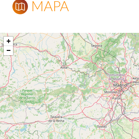
MAPA
+
−