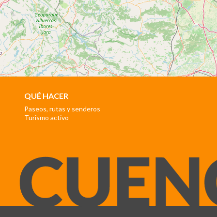
QUÉ HACER
Paseos, rutas y senderos
Turismo activo