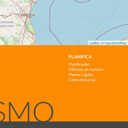
Leaflet
| ©
OpenStreetMap
PLANIFICA
Planificador
Oficinas de turismo
Planos y guías
Cómo moverse