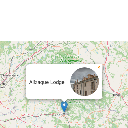
×
Alizaque Lodge