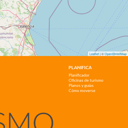
Leaflet
| ©
OpenStreetMap
PLANIFICA
Planificador
Oficinas de turismo
Planos y guías
Cómo moverse