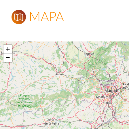
MAPA
+
−