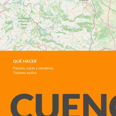
QUÉ HACER
Paseos, rutas y senderos
Turismo activo