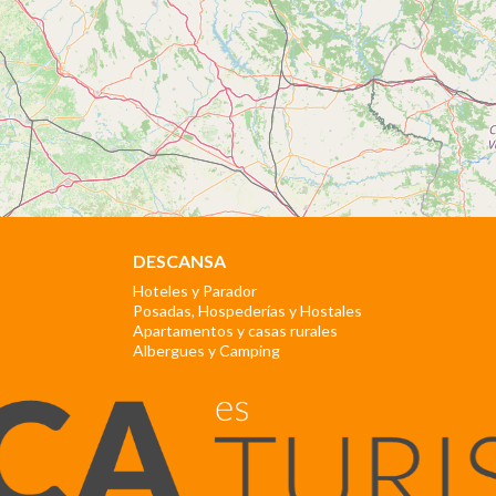
DESCANSA
Hoteles y Parador
Posadas, Hospederías y Hostales
Apartamentos y casas rurales
Albergues y Camping