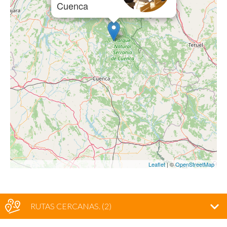
Cuenca
Leaflet
| ©
OpenStreetMap
RUTAS CERCANAS
. (2)