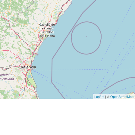
Leaflet
| ©
OpenStreetMap