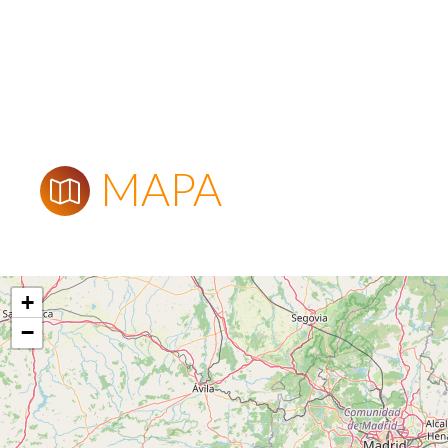
MAPA
+
−