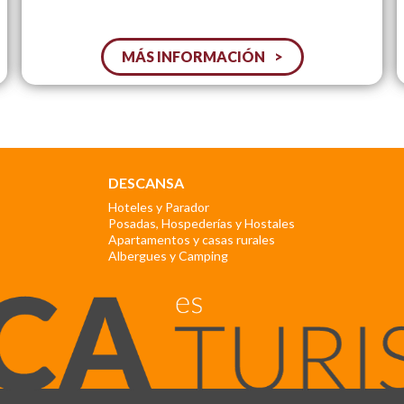
MÁS INFORMACIÓN
DESCANSA
Hoteles y Parador
Posadas, Hospederías y Hostales
Apartamentos y casas rurales
Albergues y Camping