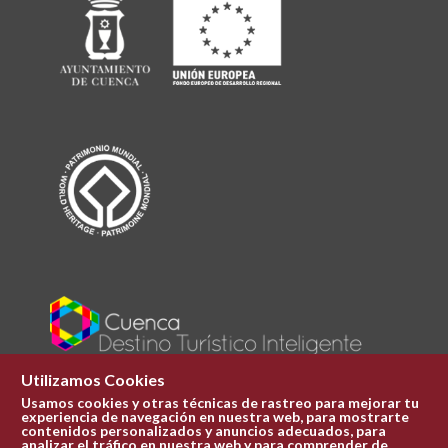
Utilizamos Cookies
Usamos cookies y otras técnicas de rastreo para mejorar tu
experiencia de navegación en nuestra web, para mostrarte
Plaza Mayor 1
contenidos personalizados y anuncios adecuados, para
969 241 051
analizar el tráfico en nuestra web y para comprender de