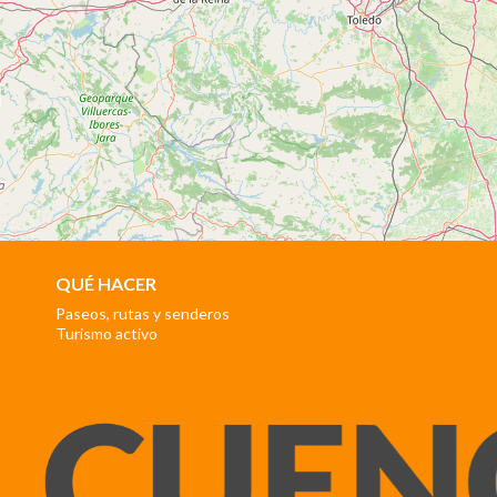
QUÉ HACER
Paseos, rutas y senderos
Turismo activo