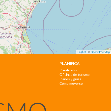
Leaflet
| ©
OpenStreetMap
PLANIFICA
Planificador
Oficinas de turismo
Planos y guías
Cómo moverse