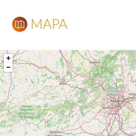
MAPA
+
−