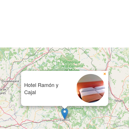
×
Hotel Ramón y
Cajal