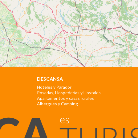
DESCANSA
Hoteles y Parador
Posadas, Hospederías y Hostales
Apartamentos y casas rurales
Albergues y Camping