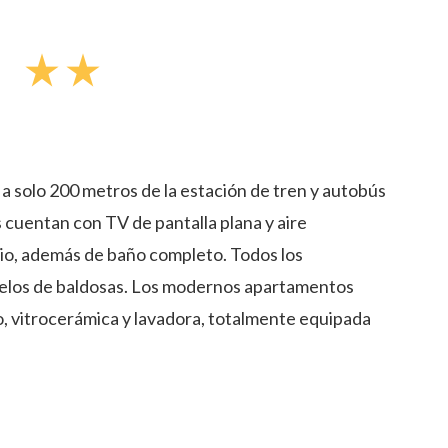
star_rate
star_rate
 a solo 200 metros de la estación de tren y autobús
cuentan con TV de pantalla plana y aire
rio, además de baño completo. Todos los
uelos de baldosas. Los modernos apartamentos
, vitrocerámica y lavadora, totalmente equipada