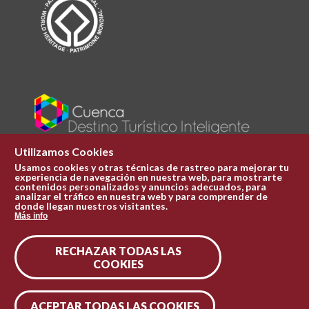
Utilizamos Cookies
Usamos cookies y otras técnicas de rastreo para mejorar tu
experiencia de navegación en nuestra web, para mostrarte
Plaza Mayor 1
contenidos personalizados y anuncios adecuados, para
969 241 051
analizar el tráfico en nuestra web y para comprender de
donde llegan nuestros visitantes.
ofi.turismo@cuenca.es
Más info
Oficina de turismo
RECHAZAR TODAS LAS
Síguenos en las redes
COOKIES
ACEPTAR TODAS LAS COOKIES