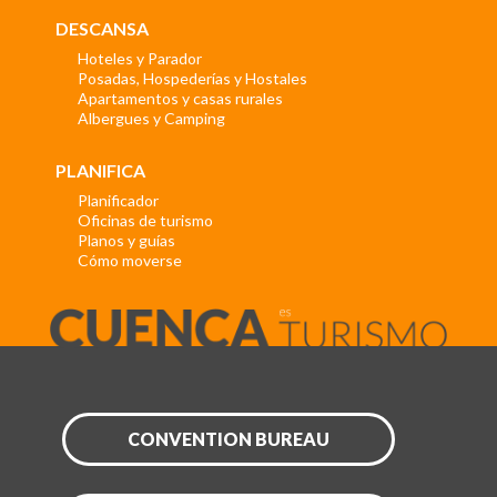
DESCANSA
Hoteles y Parador
Posadas, Hospederías y Hostales
Apartamentos y casas rurales
Albergues y Camping
PLANIFICA
Planificador
Oficinas de turismo
Planos y guías
Cómo moverse
CONVENTION BUREAU