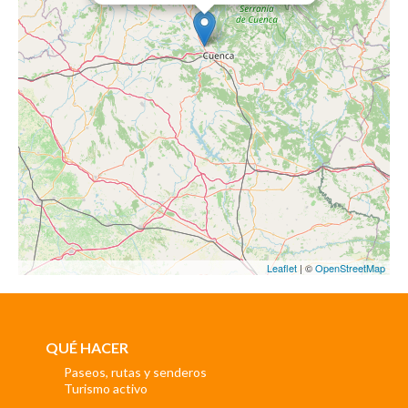
Leaflet
| ©
OpenStreetMap
QUÉ HACER
Paseos, rutas y senderos
Turismo activo