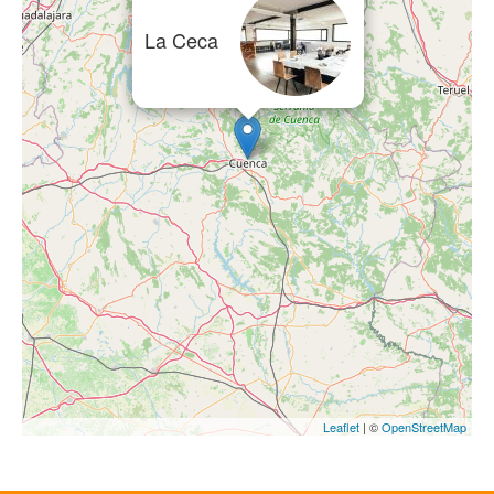
La Ceca
Leaflet
| ©
OpenStreetMap