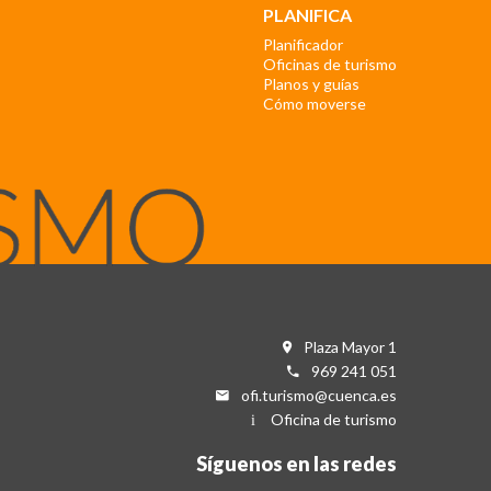
PLANIFICA
Planificador
Oficinas de turismo
Planos y guías
Cómo moverse
Plaza Mayor 1
969 241 051
ofi.turismo@cuenca.es
Oficina de turismo
Síguenos en las redes