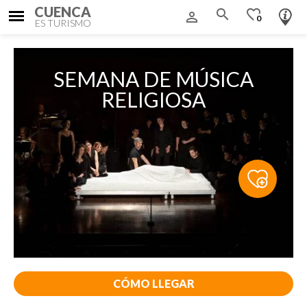
CUENCA
search
favorite_border
person_outline
0
ES TURISMO
SEMANA DE MÚSICA
RELIGIOSA
CÓMO LLEGAR