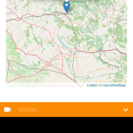
Leaflet
| ©
OpenStreetMap
VIDEOS