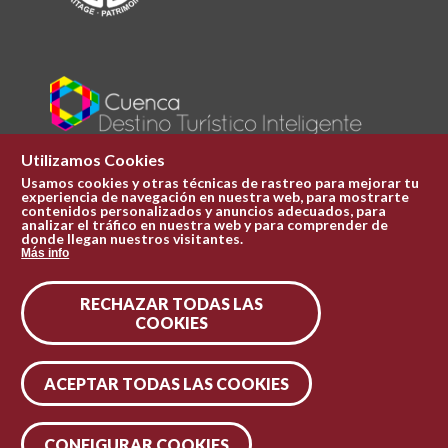
Utilizamos Cookies
Usamos cookies y otras técnicas de rastreo para mejorar tu
experiencia de navegación en nuestra web, para mostrarte
Plaza Mayor 1
contenidos personalizados y anuncios adecuados, para
969 241 051
analizar el tráfico en nuestra web y para comprender de
donde llegan nuestros visitantes.
ofi.turismo@cuenca.es
Más info
Oficina de turismo
RECHAZAR TODAS LAS
Síguenos en las redes
COOKIES
ACEPTAR TODAS LAS COOKIES
CONFIGURAR COOKIES