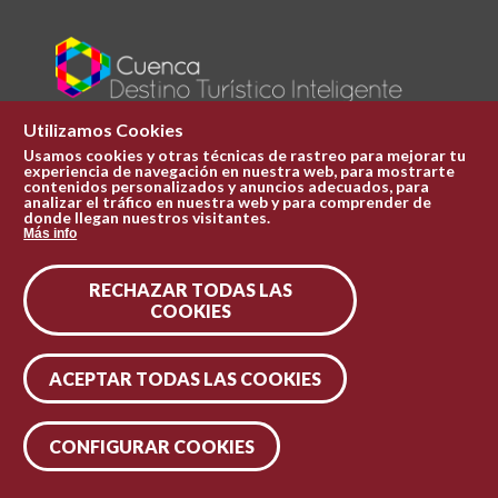
Utilizamos Cookies
Usamos cookies y otras técnicas de rastreo para mejorar tu
experiencia de navegación en nuestra web, para mostrarte
Plaza Mayor 1
contenidos personalizados y anuncios adecuados, para
969 241 051
analizar el tráfico en nuestra web y para comprender de
donde llegan nuestros visitantes.
ofi.turismo@cuenca.es
Más info
Oficina de turismo
RECHAZAR TODAS LAS
Síguenos en las redes
COOKIES
ACEPTAR TODAS LAS COOKIES
CONFIGURAR COOKIES