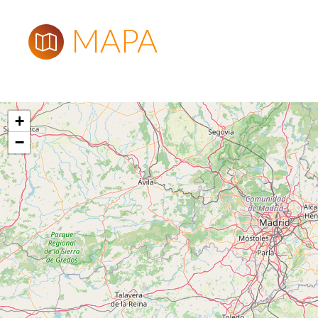
MAPA
+
−