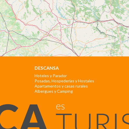
DESCANSA
Hoteles y Parador
Posadas, Hospederías y Hostales
Apartamentos y casas rurales
Albergues y Camping