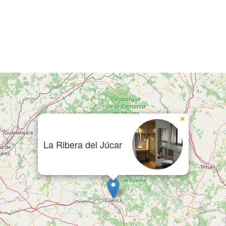
×
La Ribera del Júcar