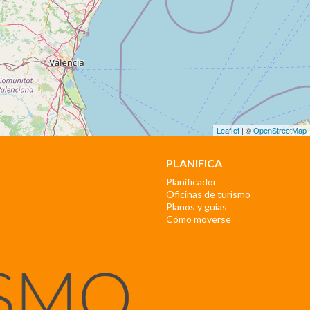
Leaflet
| ©
OpenStreetMap
PLANIFICA
Planificador
Oficinas de turismo
Planos y guías
Cómo moverse