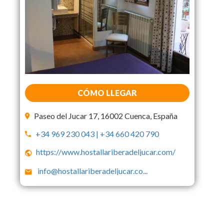
CÓMO LLEGAR
Paseo del Jucar 17, 16002 Cuenca, España
+34 969 230 043 | +34 660 420 790
https://www.hostallariberadeljucar.com/
info@hostallariberadeljucar.co
...