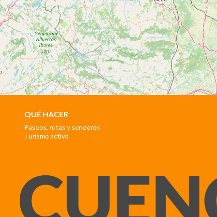
QUÉ HACER
Paseos, rutas y senderos
Turismo activo