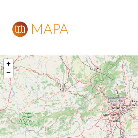
MAPA
+
−