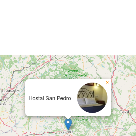
×
Hostal San Pedro