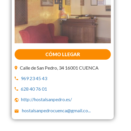
CÓMO LLEGAR
Calle de San Pedro, 34 16001 CUENCA
969 23 45 43
628 40 76 01
http://hostalsanpedro.es/
hostalsanpedrocuenca@gmail.co
...