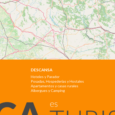
DESCANSA
Hoteles y Parador
Posadas, Hospederías y Hostales
Apartamentos y casas rurales
Albergues y Camping