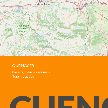
QUÉ HACER
Paseos, rutas y senderos
Turismo activo