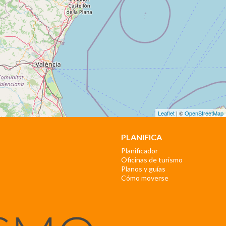
Leaflet
| ©
OpenStreetMap
PLANIFICA
Planificador
Oficinas de turismo
Planos y guías
Cómo moverse