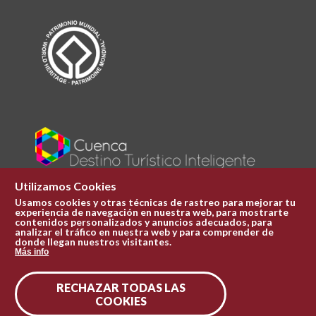
Utilizamos Cookies
Usamos cookies y otras técnicas de rastreo para mejorar tu
experiencia de navegación en nuestra web, para mostrarte
Plaza Mayor 1
contenidos personalizados y anuncios adecuados, para
969 241 051
analizar el tráfico en nuestra web y para comprender de
donde llegan nuestros visitantes.
ofi.turismo@cuenca.es
Más info
Oficina de turismo
RECHAZAR TODAS LAS
Síguenos en las redes
COOKIES