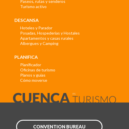
Paseos, rutas y senderos
Turismo activo
DESCANSA
Hoteles y Parador
Posadas, Hospederías y Hostales
Apartamentos y casas rurales
Albergues y Camping
PLANIFICA
Planificador
Oficinas de turismo
Planos y guías
Cómo moverse
CONVENTION BUREAU