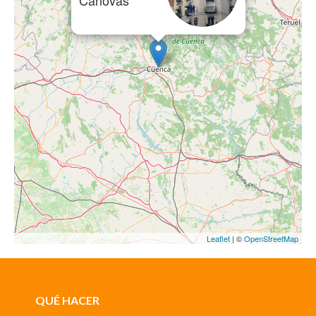
Cánovas
Leaflet
| ©
OpenStreetMap
QUÉ HACER