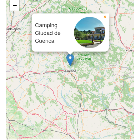
−
×
Camping
Ciudad de
Cuenca