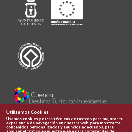
Utilizamos Cookies
Usamos cookies y otras técnicas de rastreo para mejorar tu
experiencia de navegación en nuestra web, para mostrarte
Plaza Mayor 1
contenidos personalizados y anuncios adecuados, para
969 241 051
analizar el tráfico en nuestra web y para comprender de