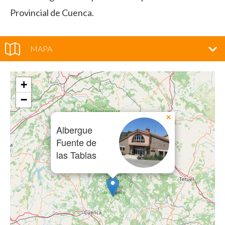
Provincial de Cuenca.
MAPA
+
−
×
Albergue
Fuente de
las Tablas