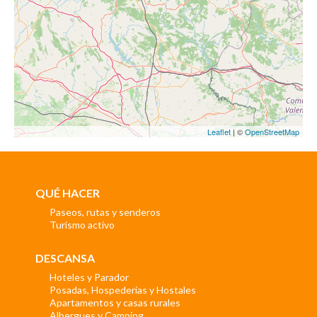
Leaflet
| ©
OpenStreetMap
QUÉ HACER
Paseos, rutas y senderos
Turismo activo
DESCANSA
Hoteles y Parador
Posadas, Hospederías y Hostales
Apartamentos y casas rurales
Albergues y Camping