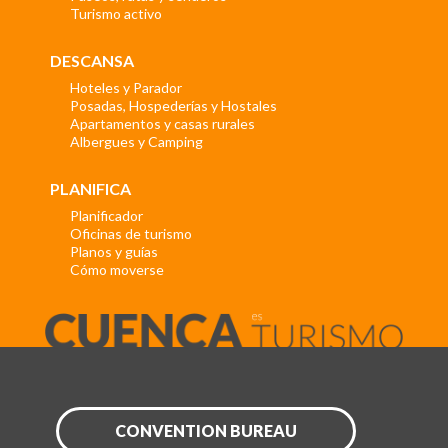
Turismo activo
DESCANSA
Hoteles y Parador
Posadas, Hospederías y Hostales
Apartamentos y casas rurales
Albergues y Camping
PLANIFICA
Planificador
Oficinas de turismo
Planos y guías
Cómo moverse
CONVENTION BUREAU