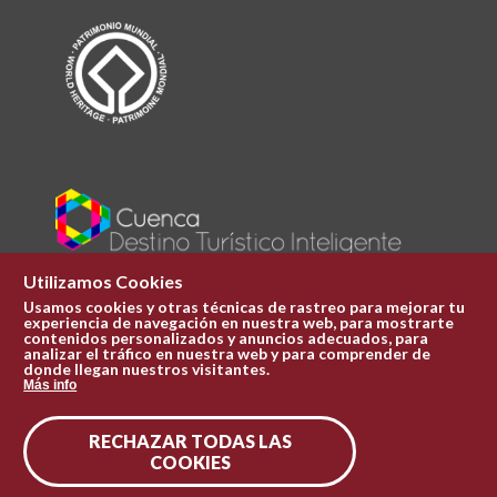
Utilizamos Cookies
Usamos cookies y otras técnicas de rastreo para mejorar tu
experiencia de navegación en nuestra web, para mostrarte
Plaza Mayor 1
contenidos personalizados y anuncios adecuados, para
969 241 051
analizar el tráfico en nuestra web y para comprender de
donde llegan nuestros visitantes.
ofi.turismo@cuenca.es
Más info
Oficina de turismo
RECHAZAR TODAS LAS
Síguenos en las redes
COOKIES