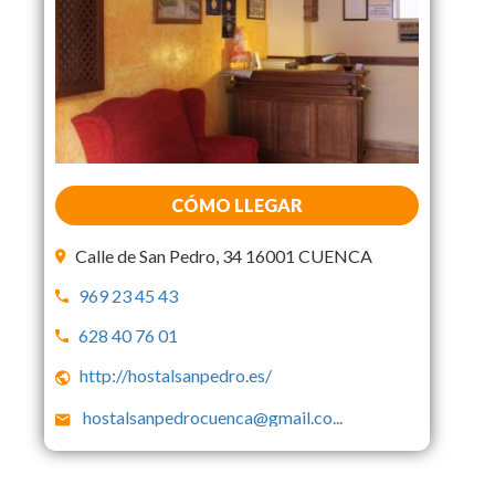
CÓMO LLEGAR
Calle de San Pedro, 34 16001 CUENCA
969 23 45 43
628 40 76 01
http://hostalsanpedro.es/
hostalsanpedrocuenca@gmail.co
...