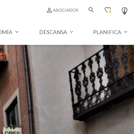
search
favorite_border
person_outline
ASOCIADOS
0
OMÍA
DESCANSA
PLANIFICA