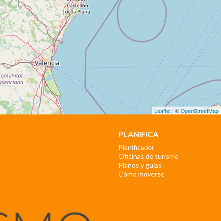
Leaflet
| ©
OpenStreetMap
PLANIFICA
Planificador
Oficinas de turismo
Planos y guías
Cómo moverse