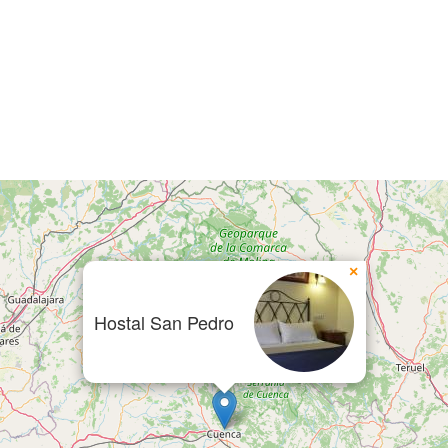
×
Hostal San Pedro