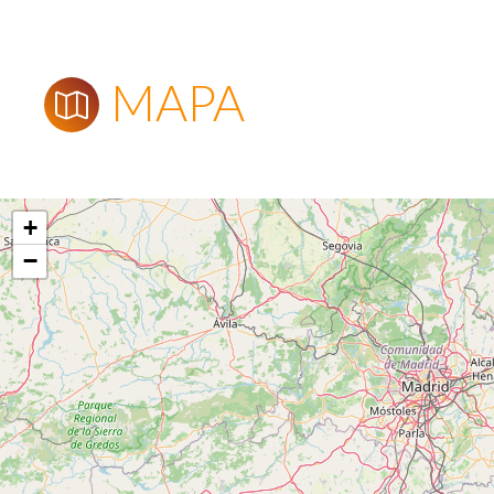
MAPA
+
−