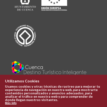
Utilizamos Cookies
Usamos cookies y otras técnicas de rastreo para mejorar tu
experiencia de navegación en nuestra web, para mostrarte
Plaza Mayor 1
contenidos personalizados y anuncios adecuados, para
969 241 051
analizar el tráfico en nuestra web y para comprender de
donde llegan nuestros visitantes.
ofi.turismo@cuenca.es
Más info
Oficina de turismo