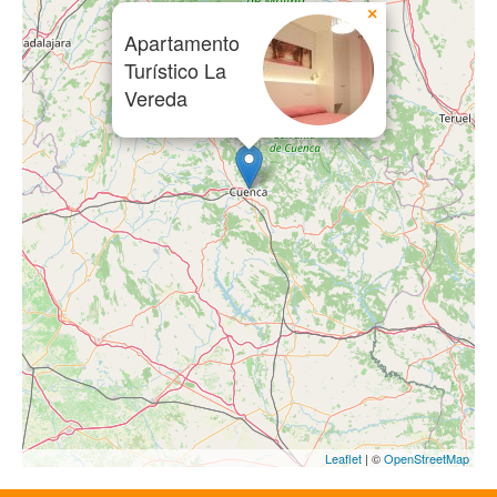
×
Apartamento
Turístico La
Vereda
Leaflet
| ©
OpenStreetMap