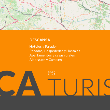
DESCANSA
Hoteles y Parador
Posadas, Hospederías y Hostales
Apartamentos y casas rurales
Albergues y Camping