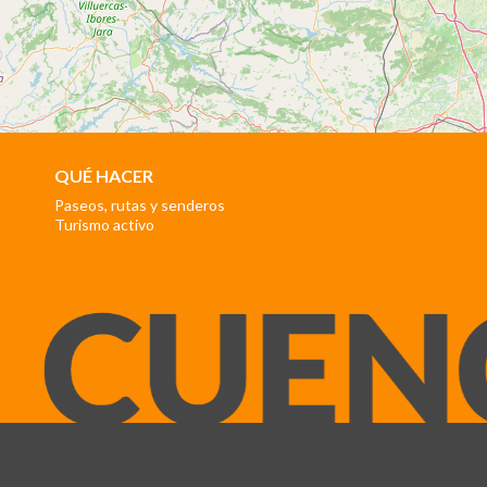
QUÉ HACER
Paseos, rutas y senderos
Turismo activo