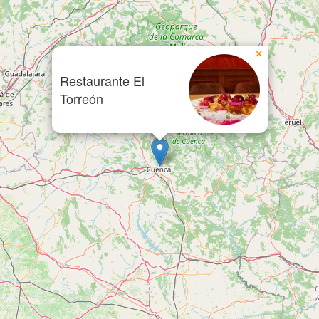
×
Restaurante El
Torreón