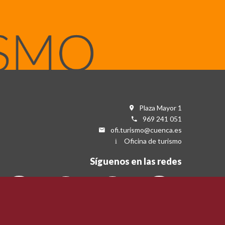
Plaza Mayor 1
969 241 051
ofi.turismo@cuenca.es
Oficina de turismo
Síguenos en las redes