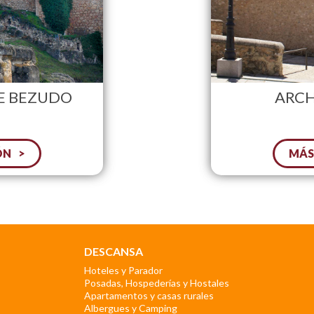
DE BEZUDO
ARCH
ÓN
MÁS
DESCANSA
Hoteles y Parador
Posadas, Hospederías y Hostales
Apartamentos y casas rurales
Albergues y Camping