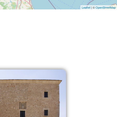
Leaflet
| ©
OpenStreetMap