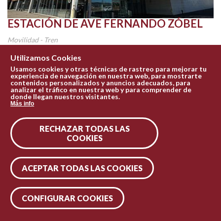
ESTACIÓN DE AVE FERNANDO ZÓBEL
Movilidad - Tren
Situada a las afueras de la ciudad, cuenta con conexiones mediante
Utilizamos Cookies
el servicio de autobuses urbanos y taxis. Dispone de...
Usamos cookies y otras técnicas de rastreo para mejorar tu
experiencia de navegación en nuestra web, para mostrarte
contenidos personalizados y anuncios adecuados, para
Conócelo
analizar el tráfico en nuestra web y para comprender de
donde llegan nuestros visitantes.
Más info
RECHAZAR TODAS LAS
COOKIES
ACEPTAR TODAS LAS COOKIES
CONFIGURAR COOKIES
Leaflet
| Tiles © Esri — Esri, DeLorme, NAVTEQ, TomTom, Intermap, iPC, USGS, FAO, NPS, NRCAN, GeoBase, Kadaster NL, Ordnance Survey, Esri Japan, METI, Esri China (Hong Kong), and the GIS User Community