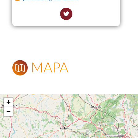
MAPA
+
−