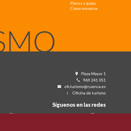
Planos y guías
Cómo moverse
Plaza Mayor 1
969 241 051
ofi.turismo@cuenca.es
Oficina de turismo
Síguenos en las redes