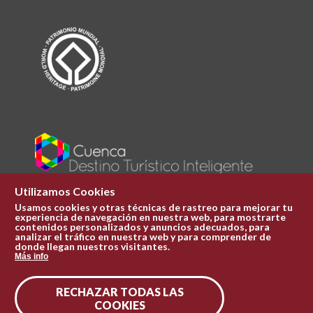
Utilizamos Cookies
Usamos cookies y otras técnicas de rastreo para mejorar tu
experiencia de navegación en nuestra web, para mostrarte
Plaza Mayor 1
contenidos personalizados y anuncios adecuados, para
969 241 051
analizar el tráfico en nuestra web y para comprender de
donde llegan nuestros visitantes.
ofi.turismo@cuenca.es
Más info
Oficina de turismo
RECHAZAR TODAS LAS
Síguenos en las redes
COOKIES