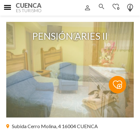
CUENCA
search
favorite_border
person_outline
0
ES TURISMO
PENSIÓN ARIES II
Subida Cerro Molina, 4 16004 CUENCA