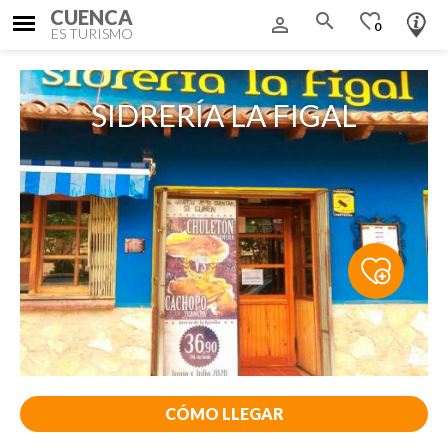
CUENCA
search
favorite_border
person_outline
0
ES TURISMO
SIDRERÍA LA FIGAL
CÓMO LLEGAR