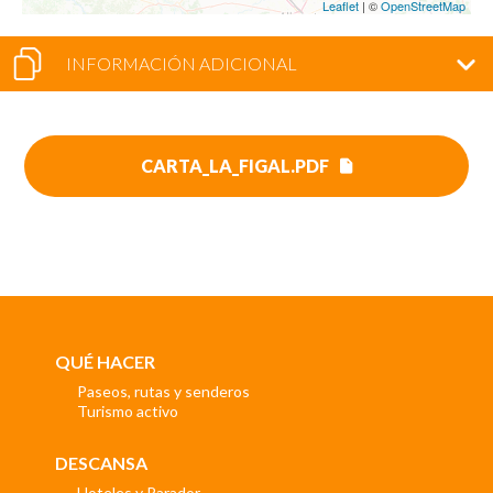
Leaflet
| ©
OpenStreetMap
INFORMACIÓN ADICIONAL
CARTA_LA_FIGAL.PDF
QUÉ HACER
Paseos, rutas y senderos
Turismo activo
DESCANSA
Hoteles y Parador