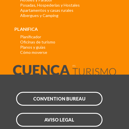
Posadas, Hospederías y Hostales
Apartamentos y casas rurales
Albergues y Camping
PLANIFICA
Planificador
Oficinas de turismo
Planos y guías
Cómo moverse
CONVENTION BUREAU
AVISO LEGAL