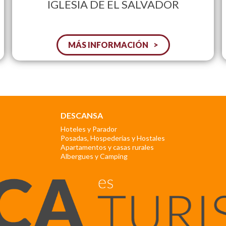
IGLESIA DE EL SALVADOR
MÁS INFORMACIÓN
DESCANSA
Hoteles y Parador
Posadas, Hospederías y Hostales
Apartamentos y casas rurales
Albergues y Camping