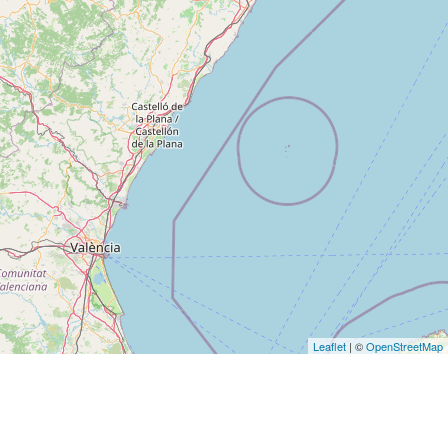
Leaflet
| ©
OpenStreetMap