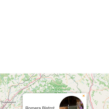
×
Romera Bistrot