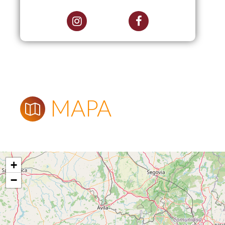
MAPA
+
−