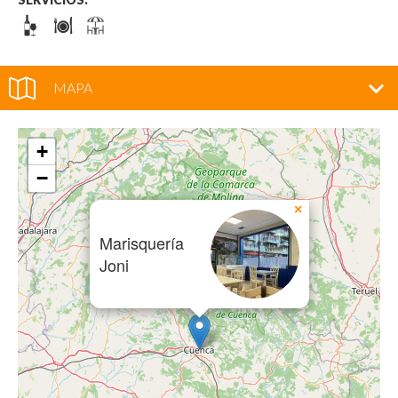
MAPA
+
−
×
Marisquería
Joni