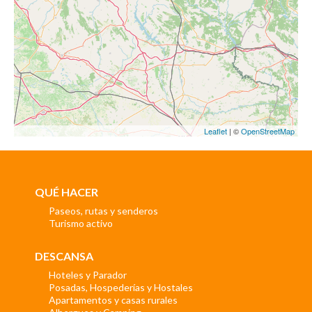
Leaflet
| ©
OpenStreetMap
QUÉ HACER
Paseos, rutas y senderos
Turismo activo
DESCANSA
Hoteles y Parador
Posadas, Hospederías y Hostales
Apartamentos y casas rurales