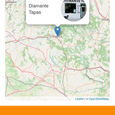
Diamante
Tapas
Leaflet
| ©
OpenStreetMap