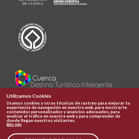
Utilizamos Cookies
Usamos cookies y otras técnicas de rastreo para mejorar tu
experiencia de navegación en nuestra web, para mostrarte
Plaza Mayor 1
contenidos personalizados y anuncios adecuados, para
969 241 051
analizar el tráfico en nuestra web y para comprender de
donde llegan nuestros visitantes.
ofi.turismo@cuenca.es
Más info
Oficina de turismo