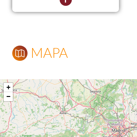
MAPA
+
−