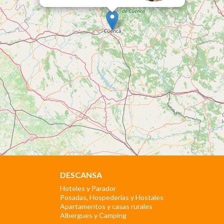
DESCANSA
Hoteles y Parador
Posadas, Hospederías y Hostales
Apartamentos y casas rurales
Albergues y Camping