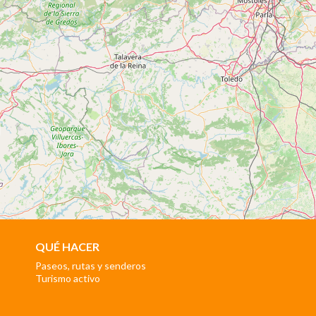
QUÉ HACER
Paseos, rutas y senderos
Turismo activo