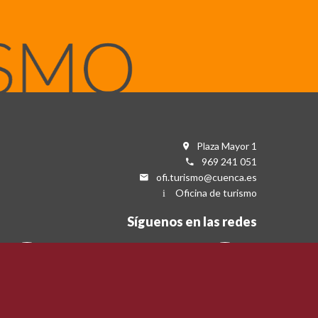
Plaza Mayor 1
969 241 051
ofi.turismo@cuenca.es
Oficina de turismo
Síguenos en las redes