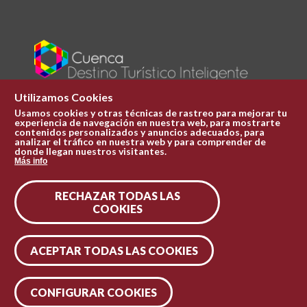
Utilizamos Cookies
Usamos cookies y otras técnicas de rastreo para mejorar tu
experiencia de navegación en nuestra web, para mostrarte
Plaza Mayor 1
contenidos personalizados y anuncios adecuados, para
969 241 051
analizar el tráfico en nuestra web y para comprender de
donde llegan nuestros visitantes.
ofi.turismo@cuenca.es
Más info
Oficina de turismo
RECHAZAR TODAS LAS
Síguenos en las redes
COOKIES
ACEPTAR TODAS LAS COOKIES
CONFIGURAR COOKIES