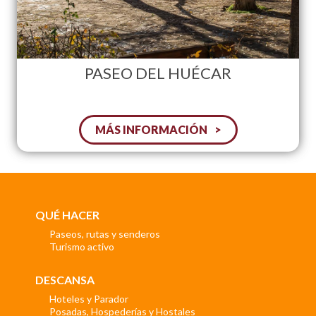
PASEO DEL HUÉCAR
MÁS INFORMACIÓN
QUÉ HACER
Paseos, rutas y senderos
Turismo activo
DESCANSA
Hoteles y Parador
Posadas, Hospederías y Hostales