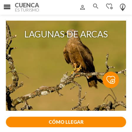
CUENCA
search
favorite_border
person_outline
0
ES TURISMO
LAGUNAS DE ARCAS
CÓMO LLEGAR