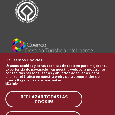
Utilizamos Cookies
Usamos cookies y otras técnicas de rastreo para mejorar tu
experiencia de navegación en nuestra web, para mostrarte
Plaza Mayor 1
contenidos personalizados y anuncios adecuados, para
969 241 051
analizar el tráfico en nuestra web y para comprender de
donde llegan nuestros visitantes.
ofi.turismo@cuenca.es
Más info
Oficina de turismo
RECHAZAR TODAS LAS
Síguenos en las redes
COOKIES