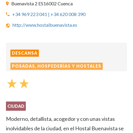
Buenavista 2 ES16002 Cuenca
+34 969 223 041 | +34 620 008 390
http://www.hostalbuenavista.es
DESCANSA
POSADAS, HOSPEDERÍAS Y HOSTALES
star_rate
star_rate
CIUDAD
Moderno, detallista, acogedor y con unas vistas
inolvidables de la ciudad, en el Hostal Buenavista se