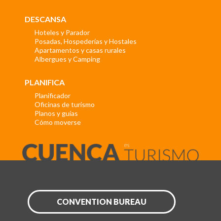
DESCANSA
Hoteles y Parador
Posadas, Hospederías y Hostales
Apartamentos y casas rurales
Albergues y Camping
PLANIFICA
Planificador
Oficinas de turismo
Planos y guías
Cómo moverse
CONVENTION BUREAU